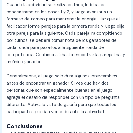
Cuando la actividad se realiza en línea, lo ideal es
concentrarse en los pasos 1 y 2, y luego avanzar a un
formato de torneo para mantener la energía. Haz que el
facilitador forme parejas para la primera ronda y luego elija
otra pareja para la siguiente. Cada pareja ira compitiendo
por turnos, se deberá tomar nota de los ganadores de
cada ronda para pasarlos a la siguiente ronda de
competencia. Continúa así hasta encontrar la pareja final y
un único ganador.
Generalmente, el juego solo dura algunos intercambios
antes de encontrar un ganador. Si ves que hay dos
personas que son especialmente buenas en el juego,
agrega el desafío de responder con un tipo de pregunta
diferente. Activa la vista de galería para que todos los
participantes puedan verse durante la actividad.
Conclusiones