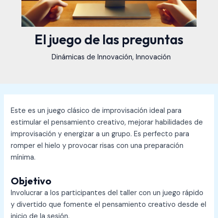
El juego de las preguntas
Dinámicas de Innovación
,
Innovación
Este es un juego clásico de improvisación ideal para
estimular el pensamiento creativo, mejorar habilidades de
improvisación y energizar a un grupo. Es perfecto para
romper el hielo y provocar risas con una preparación
mínima.
Objetivo
Involucrar a los participantes del taller con un juego rápido
y divertido que fomente el pensamiento creativo desde el
inicio de la sesión.